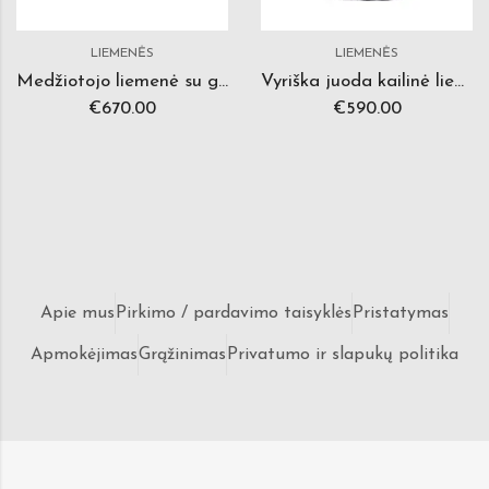
LIEMENĖS
LIEMENĖS
Medžiotojo liemenė su gobtuvu
Vyriška juoda kailinė liemenė
€
670.00
€
590.00
Apie mus
Pirkimo / pardavimo taisyklės
Pristatymas
Apmokėjimas
Grąžinimas
Privatumo ir slapukų politika