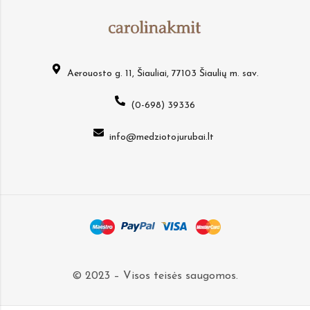
Aerouosto g. 11, Šiauliai, 77103 Šiaulių m. sav.
(0-698) 39336
info@medziotojurubai.lt
© 2023 – Visos teisės saugomos.