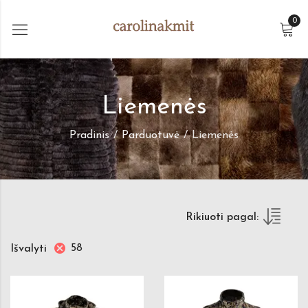
0
Liemenės
Pradinis
Parduotuvė
Liemenės
Rikiuoti pagal:
58
Išvalyti