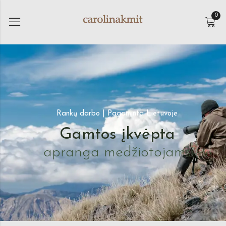
0
Rankų darbo | Pagaminta Lietuvoje
Gamtos įkvėpta
apranga medžiotojams