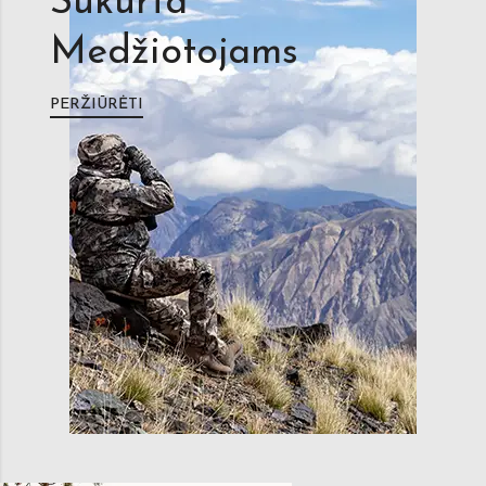
Sukurta
Medžiotojams
PERŽIŪRĖTI