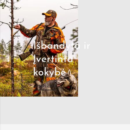
Išbandyta ir
Įvertinta
kokybė
APSIPIRKTI