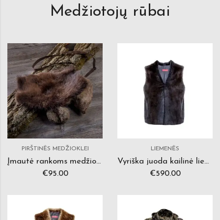
Medžiotojų rūbai
PIRŠTINĖS MEDŽIOKLEI
LIEMENĖS
Įmautė rankoms medžiotojams
Vyriška juoda kailinė liemenė
€
95.00
€
590.00