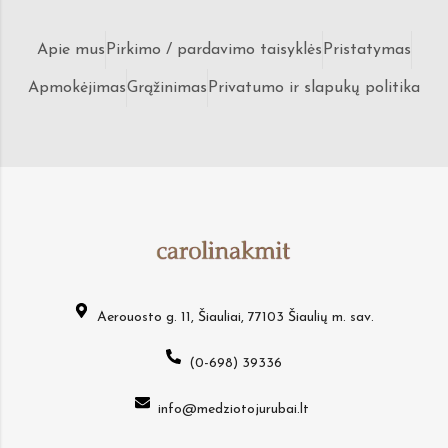
Apie mus
Pirkimo / pardavimo taisyklės
Pristatymas
Apmokėjimas
Grąžinimas
Privatumo ir slapukų politika
Aerouosto g. 11, Šiauliai, 77103 Šiaulių m. sav.
(0-698) 39336
info@medziotojurubai.lt