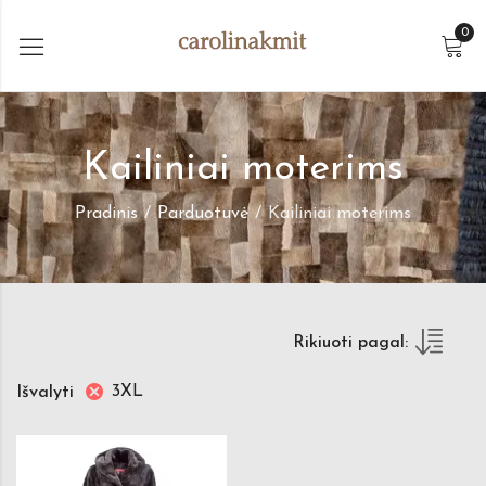
0
Kailiniai moterims
Pradinis
Parduotuvė
Kailiniai moterims
Rikiuoti pagal:
3XL
Išvalyti