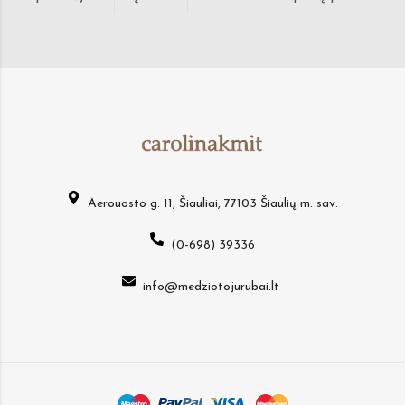
Aerouosto g. 11, Šiauliai, 77103 Šiaulių m. sav.
(0-698) 39336
info@medziotojurubai.lt